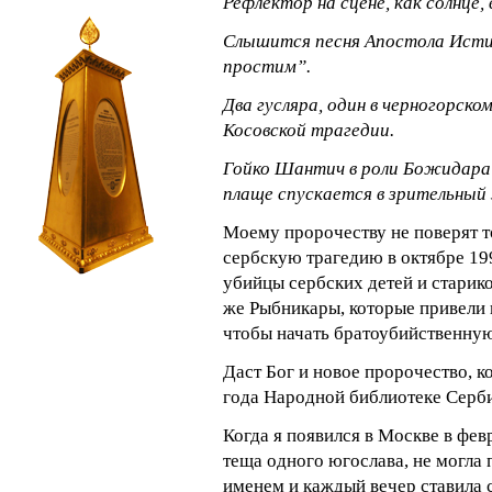
Рефлектор на сцене, как солнце,
Слышится песня Апостола Ист
простим”.
Два гусляра, один в черногорск
Косовской трагедии.
Гойко Шантич в роли Божидара 
плаще спускается в зрительный 
Моему пророчеству не поверят тол
сербскую трагедию в октябре 19
убийцы сербских детей и старико
же Рыбникары, которые привели 
чтобы начать братоубийственну
Даст Бог и новое пророчество, к
года Народной библиотеке Серби
Когда я появился в Москве в фев
теща одного югослава, не могла 
именем и каждый вечер ставила 