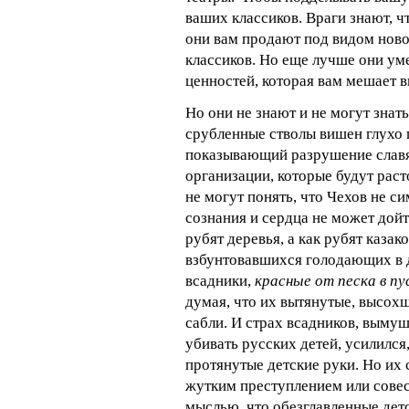
ваших классиков. Враги знают, ч
они вам продают под видом ново
классиков. Но еще лучше они у
ценностей, которая вам мешает 
Но они не знают и не могут знать
срубленные стволы вишен глухо п
показывающий разрушение славя
организации, которые будут рас
не могут понять, что Чехов не с
сознания и сердца не может дойт
рубят деревья, а как рубят казак
взбунтовавшихся голодающих в д
всадники,
красные от песка в п
думая, что их вытянутые, высох
сабли. И страх всадников, выму
убивать русских детей, усилился,
протянутые детские руки. Но их
жутким преступлением или совес
мыслью, что обезглавленные дет