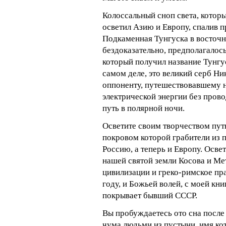
Колоссальный сноп света, которы
осветил Азию и Европу, спалив 
Подкаменная Тунгуска в восточн
бездоказательно, предполагалось
который получил название Тунгус
самом деле, это великий серб Н
оппоненту, путешествовавшему н
электрической энергии без пров
путь в полярной ночи.
Осветите своим творчеством пут
покровом которой грабители из
Россию, а теперь и Европу. Осве
нашей святой земли Косова и Ме
цивилизации и греко-римское пр
году, и Божьей волей, с моей кни
покрывает бывший СССР.
Вы пробуждаетесь ото сна после
чума людьми из пустыни, имя кот