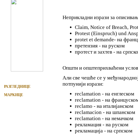
Неприкладни изрази за описивањ
Claim, Notice of Breach, Pro
Protest (Einspruch) und Ans
protet et demande- на фран
претензия - на руском
протест и захтев - на српск
Општи и општеприхваћени усло
Али све чешће се у међународној
потпунији изрази:
РАЗГЛЕДНИЦЕ
reclamation - на енглеском
МАРКИЦЕ
reclamation - на француско
reclamo - на италијанском
reclamacion - на шпанском
reclamation - на немачком
рекламация - на руском
рекламациjа - на српском