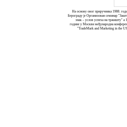
На основу овог приручника 1988. годи
Берограду је Организован семинар "Зашт
знак – услов успеха на тржишту" а 
године у Москви међународна конферен
"TradeMark and Marketing in the 