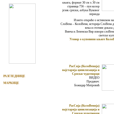
књига, формат 30 см х 30 см
страница 756 – пун колор
језик српски, азбука Вуковог
периода
Изнето откриће о истинском на
СлоВена – КолоВени, историја СлоВена д
века и стотине доказа 
Винча и Лепенски Вир извори слоВенс
светске кул
Уговор о куповини књиге Коло
РасСија (КолоВенија)
најстарија цивилизација и
Српски чудотворци
РАЗГЛЕДНИЦЕ
ВИДЕО
Предавач:
МАРКИЦЕ
Божидар Митровић
РасСија (КолоВенија)
најстарија цивилизација и
Српски чудотворци