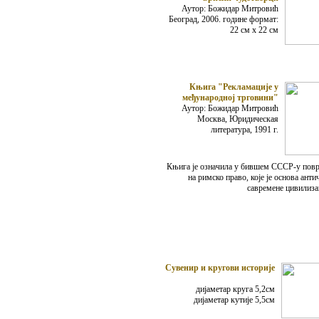
Аутор: Божидар Митровић
Београд, 2006. године формат:
22 см х 22 см
Књига "Рекламације у
међународној трговини"
Аутор: Божидар Митровић
Москва, Юридическая
литература, 1991 г.
Књига је означила у бившем СССР-у повр
на римско право, које је основа анти
савремене цивилиза
Сувенир и кругови историје
диjаметар круга 5,2см
диjaметар кутије 5,5см