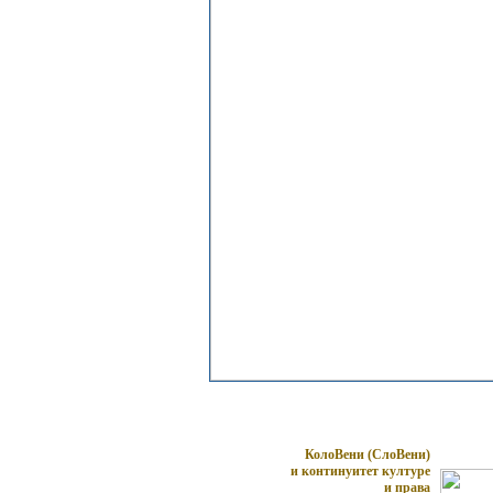
КолоВени (СлоВени)
и континуитет културе
и права