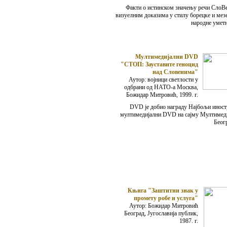
Факти о истинском значењу речи СлоВе
визуелним доказима у стилу борецке и мез
народне уметн
Мултимедијални DVD
"СТОП: Зауставите геноцид
над Словенима"
Аутор: војници светлости у
одбрани од НАТО-а Москва,
Божидар Митровић, 1999. г.
DVD је добио награду Најбољи иност
мултимедијални DVD на сајму Мултимеди
Беог
Књига "Заштитни знак у
промету робе и услуга"
Аутор: Божидар Митровић
Београд, Југославија публик,
1987. г.