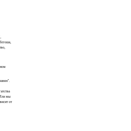
,
Негоша,
тво,
нном
лавян".
гатства
 Или мы
висит от