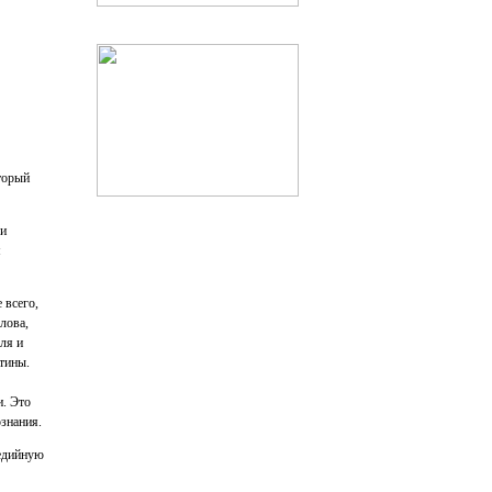
торый
 и
м
 всего,
лова,
ля и
стины.
и. Это
знания.
медийную