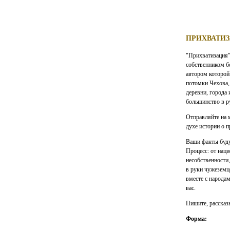
ПРИХВАТИ
"Прихватизация" 
собственником б
автором которой
потомки Чехова,
деревни, города 
большинство в р
Отправляйте на м
духе истории о п
Ваши факты буду
Процесс: от наци
несобственности
в руки чужеземц
вместе с народам
вас.
Пишите, рассказы
Форма: