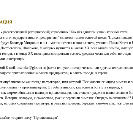
ЗАЦИЯ
- рассекреченный (сатирический) справочник "Как без единого цента и копейки стать
огатого государственного предприятия" является только основой пьесы "Прихватизация"
 будут Божидар Митрович и вы – многочисленные воины света, ученики Паола Коэля и 
 Достоевского, Шолохова, у которых путчисты в начале ХХ века отняли землю, имущес
и театры, а в конце ХХ века прихватизировали все это, удержав часть для себя, но отдав
уки иностранцам.
ой E-mail: bozhidar@glasnet.ru факты или уже в сатирическом или другом театрализова
роцессе прихватизации на вашем предприятии, в вашем городе, в стране.
т опубликованы как взгляд на трагедию, имя которой "Технология геноцида римлян и с
онализации - к прихватизациии. От собственности, как основы богатства народа, к
, как форме обнищания нации до прихватизации, как этапа отчуждения национального бо
ев. История, которую, к сожалению, уже не пережили римляне. Очередь за славянами!?
и, которых сохранили и культуру, и религию, которых бережем, сможем спастись. Это за
вайте, творите пьесу "Прихватизация".