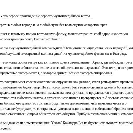
- это первое произведение первого мультимедийного театра.
грать в любом городе и на любой сцене без возмещения авторских прав.
хочет сыграть эту новую театральную форму, может отправить свой адрес и короткую
ю электронную почту koloveni@inbox.ru.
равлю ему мультимедийный компакт-диск "Остановите геноцид славянских народов", ко
амый лучший иностранный компакт-диск" на мультимедийном фестивале в Белграде.
- это новая жизнь театра как античного храма самопознания. Храма, где побеждает речь
ие сложности и богатства человека и его общественных выражений. Это театр, в которо
прерывные эксперименты, в котором зритель объект эксперементирования.
тр воспринимает свое технологичное окружение как реалию, ставя речь артиста превыше
то победителем будет театр. Но артистом может быть только сильный духом и богатырь с
представление не заканчивается высказыванием артиста, но продлевается в диалоге зрите
 становится субъектом театра, а артист из исполнителя превращается в Апостола слова и
не боится, что диалог со зрителем будет менее динамичным, чем заученная часть его
зритель не будет уходить со странным чувством непонимания и собственной брошенност
заново становится центром общественного общения. Трибуна взаимопонимания и самоосо
йный даже если в высказываниях "Сказа" Божидара Вы не будете использовать мульти
т-диск.