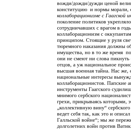
вожди/дожди/дужди ценой вели
конституцию и нормы морали,
коллаборационизме с Гаагской и
поколение политиков укрепляло
сотрудничавших с врагом в год
коллаборационизм с оккупанта
принципом. Стоящие у руля све
тюремного наказания должны о
имущества, но в то же время п
они не смеют ни слова пикнуть
отцов, а уж национальное прои
высшая военная тайна. Нас же, 
национальные интересы вынужд
коллаборационистов. Папские 
инструменты Гаагского судилищ
мнимого сербского националист
грехи, прикрываясь которыми, э
„коллективную вину“ сербского
ведет себя так, как это и опис
Галльской войне“; мы же переж
долголетних войн против Ватик