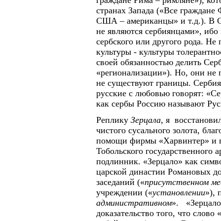
граждане Рима – римляне»), кот
странах Запада («Все граждане
США – американцы» и т.д.). В 
не являются сербиянцами», ибо
сербского или другого рода. Н
культуры - культуры толерантн
своей обязанностью делить Сер
«регионализации»). Но, они не
не существуют границы. Сербия 
русские с любовью говорят: «Се
как сербы Россию называют Рус
Реплику
Зерцала
, я восстанови
чистого сусального золота, бла
помощи фирмы «Харвинтер» и п
Тобольского государственного а
подлинник. «Зерцало» как симв
царской династии Романовых до
заседаний («
присутственном м
учреждении («
установлении
»), 
административном
». «Зерцало
доказательство того, что слово 