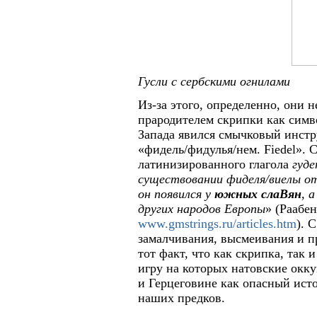
Гусли с сербскими огнилами
Из-за этого, определенно, они н
прародителем скрипки как симв
Запада явился смычковый инст
«фидель/фидулья/нем. Fiedel». 
латинизированного глагола
гуде
существовании фиделя/виелы от
он появился у
южных слаВян
, 
других народов Европы
» (Раабе
www.gmstrings.ru/articles.htm
). 
замалчивания, высмеивания и п
тот факт, что как скрипка, так
игру на которых натовские окк
и Герцеговине как опасный ист
наших предков.