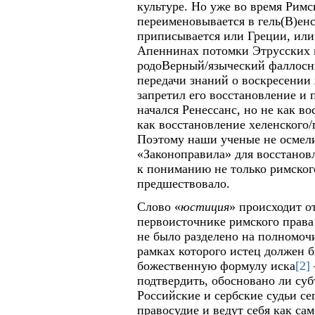
культуре. Но уже во время Рим
переименовывается в гель(В)енс
приписывается или Греции, или
Апеннинах потомки Этрусских 
родоВерный/языческий фаллосны
передачи знаний о воскресении
запретил его восстановление и 
начался Ренессанс, но не как в
как восстановление хеленского/
Поэтому наши ученые не осмели
«Законоправила» для восстановл
к пониманию не только римского
предшествовало.
Слово «
юстиция
» происходит о
первоисточнике римского права
не было разделено на полномочи
рамках которого истец должен б
божественную формулу иска
[2]
подтвердить, обосновано ли суб
Российские и сербские судьи се
правосудие и ведут себя как са