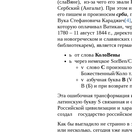
(слаВяне), из-за чего его звал
Сербский (Ангальт). При этом и
его пишем и произносим
срби
,
Вука Стефановича Караджич
[4]
которую оплачивал Ватикан, чере
1780 – 11 август 1844 г., дирек
на новогреческом и славянских
библиотекарем
),
является герма
ь
от слова
КолоВены
ь
через немецкое
SorBen
/С
v
слово
С
произошло
Божественный/Коло т
v
азбучная буква
В
(
В (Б) и при возврате 
Эта ошибочная трансформация
латинскую букву
S
связанная и 
Российской цивилизации и хара
создал государство российское
Как бы выгладило не странно в 
или несколько, сегодня уже нау