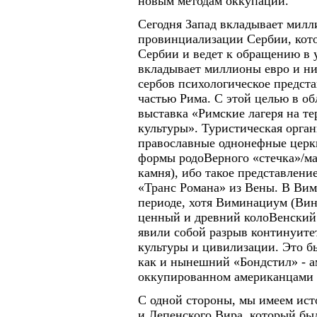
новым методам оккупации.
Сегодня Запад вкладывает милл
провинциализации Сербии, кото
Сербии и ведет к обращению в у
вкладывает миллионы евро и ни
сербов психологическое предста
частью Рима. С этой целью в о
выставка «Римские лагеря на т
культуры». Туристическая орга
православные однонефные церкв
формы родоВерного «стечка»/ма
камня), ибо такое представлени
«Транс Романа» из Вены. В Вим
периоде, хотя Виминациум (Вин
ценный и древний колоВенский 
явили собой разрыв континуите
культуры и цивилизации. Это б
как и нынешний «Бондстил» - а
оккупированном американцами 
С одной стороны, мы имеем ис
и Лепенского Вира, который бы