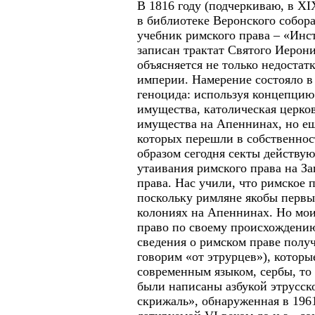
В 1816 году (подчеркиваю, в
XI
в библиотеке Веронского собор
учебник римского права – «Инс
записан трактат Святого Иерони
объясняется не только недостат
империи. Намерение состояло 
геноцида: используя концепцию
имущества, католическая церков
имущества на Апеннинах, но е
которых перешли в собственнос
образом сегодня секты действу
утаивания римского права на За
права. Нас учили, что римское 
поскольку римляне якобы первы
колониях на Апеннинах. Но мои
право по своему происхожден
сведения о римском праве полу
говорим «от этрурцев»), которы
современным языком, сербы, то 
были написаны азбукой этрусско
скрижаль», обнаруженная в 1961