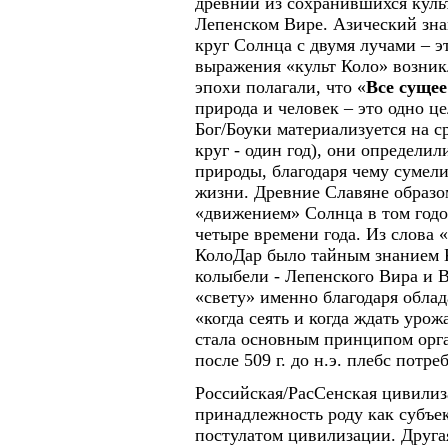
древний из сохранившихся куль
Лепенском Вире. Азический зна
круг Солнца с двумя лучами – э
выражения «культ Коло» возник
эпохи полагали, что «
Все сущее
природа и человек – это одно ц
Бог/Боуки материализуется на с
круг - один год), они определи
природы, благодаря чему сумели
жизни. Древние Славяне образом
«движением» Солнца в том годо
четыре времени года. Из слова 
КолоДар было тайным знанием 
колыбели - Лепенского Вира и 
«свету» именно благодаря обла
«когда сеять и когда ждать урож
стала основным принципом орга
после 509 г. до н.э. плебс потр
Российская/РасСенская цивилиз
принадлежность роду как субъ
постулатом цивилизации. Другая 