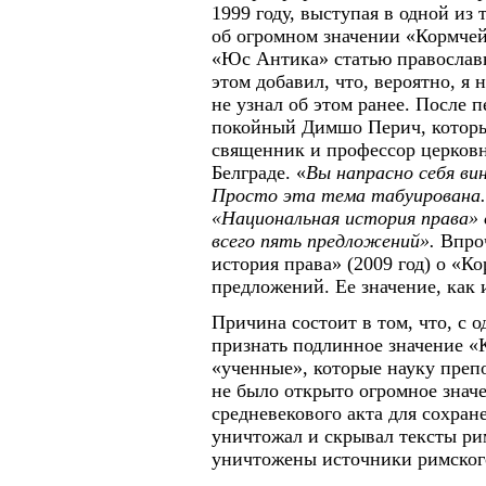
1999 году, выступая в одной из 
об огромном значении «Кормчей
«Ю
c
Антика» статью православ
этом добавил, что, вероятно, я 
не узнал об этом ранее. После 
покойный Димшо Перич, которы
священник и профессор церковн
Белграде. «
Вы напрасно себя вин
Просто эта тема табуирована.
«Национальная история права» 
всего пять предложений».
Впро
история права» (2009 год) о «К
предложений. Ее значение, как 
Причина состоит в том, что, с 
признать подлинное значение «
«ученные», которые науку препо
не было открыто огромное значе
средневекового акта для сохран
уничтожал и скрывал тексты ри
уничтожены источники римског