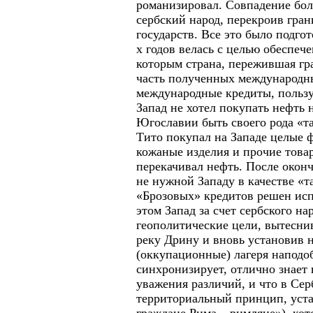
романизировал. Совпадение бол
сербский народ, перекроив гр
государств. Все это было подго
х годов велась с целью обеспече
которым страна, пережившая гр
часть полученных международн
международные кредиты, пользу
Запад не хотел покупать нефть
Югославии быть своего рода «т
Тито покупал на Западе целые 
кожаные изделия и прочие това
перекачивал нефть. После окон
не нужной Западу в качестве «
«Брозовых» кредитов решен ис
этом Запад за счет сербского н
геополитические цели, вытесни
реку Дрину и вновь установив 
(оккупационные) лагеря наподоб
синхронизирует, отлично знает
уважения различий, и что в Серб
территориальный принцип, уст