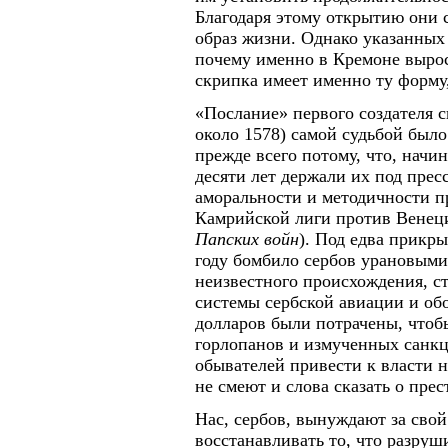
Благодаря этому открытию они 
образ жизни. Однако указанных
почему именно в Кремоне вырос
скрипка имеет именно ту форму
«Послание» первого создателя с
около 1578) самой судьбой было
прежде всего потому, что, начин
десяти лет держали их под прес
аморальности и методичности п
Камрийской лиги против Венеции
Папских войн
). Под едва прикр
году бомбило сербов урановыми
неизвестного происхождения, с
системы сербской авиации и о
долларов были потрачены, чтоб
горлопанов и измученных санк
обывателей привести к власти 
не смеют и слова сказать о пр
Нас, сербов, вынуждают за свой
восстанавливать то, что разруш