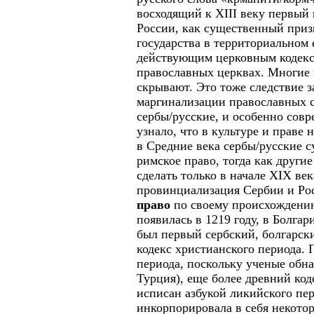
восходящий к
XIII
веку первый 
России, как существенный приз
государства в территориальном 
действующим церковным кодексо
православных церквах. Многие э
скрывают. Это тоже следствие 
маргинализации православных с
сербы/русские, и особенно совр
узнало, что в культуре и праве
в Средние века сербы/русские с
римское право, тогда как други
сделать только в начале
XIX
век
провинциализация Сербии и Рос
право
по своему происхождени
появилась в 1219 году, в Болгари
был первый сербский, болгарск
кодекс христианского периода.
периода, поскольку ученые обна
Турция), еще более древний код
исписан азбукой ликийского пе
инкорпорировала в себя некото