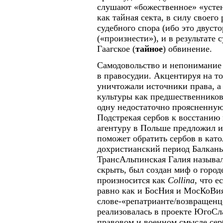
слушают «божественное» «устен
как тайная секта, в силу своего
судебного спора (ибо это двуст
(«произнести»), и в результате
Гаагское (
тайное
) обвинение.
Самодовольство и непонимание
в правосудии. Акцентируя на т
уничтожали источники права, а
культуры как предшественников
одну недостаточно проясненную
Подстрекая сербов к восстанию
агентуру в Польше предложил и
поможет обратить сербов в като
дохристианский период Балкан
ТрансАльпинская Галия называ
скрыть, был создан миф о город
произносится как
Collina
, что 
равно как и БосНия и МосКоВи
слове-«репатрианте/возвращенц
реализовалась в проекте ЮгоСл
правовом и военном смысле сер