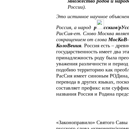
множество родов и наро
России).
Это истинное научное объяснен
Россия, а народ
р
с
ским
/
р
Ус
РасСия-ет.
Слово Москва являе
сокращением от слова
Мос
Ко
В
-
Коло
Веиия
.
Россия есть – древн
государственность имеет два эт
принадлежность роду была пре
уважения различности и период 
подобию территорию как преоб
РасСия имеет синоным РОДина, 
перевода в других языках, поск
составляет префикс или суффикс
названия Россия и Родина предс
«Законоправило» Святого Савы 
русского слова «крманити/кормч