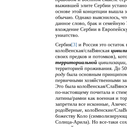
выжившей элите Сербии устано
основе этой концепции вышла з
обычаю. Однако выяснилось, чт
данное слово, брак и семейную
вхождение Сербии в Европейск
униатство.
Сербия
[3]
и Россия это остаток
колоВенская/слаВянская
цивили
своих предков и потомков), кот
территориальной
цивилизации
территорией проживания. До 509
роду
была основным принципом 
первичными хозяйственными зан
Это была колоВенская/СлаВянск
по-настоящему почитала и стиму
латины/рамни как военная и то
запретила все исконные, Азиче
родоВерные, колоВенские/СлаВ
божеству Коло (символизирующ
Солнца-Арила). Но все-таки со