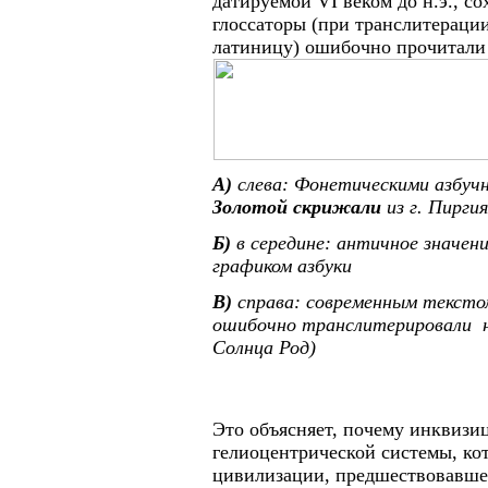
датируемой
VI
веком до н.э., с
глоссаторы (при транслитерации
латиницу) ошибочно прочитали
А)
слева: Фонетическими азбуч
Золотой скрижали
из г. Пирги
Б)
в середине: античное значени
графиком азбуки
В)
справа: современным текстом
ошибочно транслитерировали н
Солнца Род)
Это объясняет, почему инквизи
гелиоцентрической системы, ко
цивилизации, предшествовавше