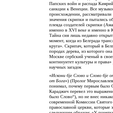
Папских войн и распада Камрий
санкции к Венеции. Все музыко
происхождении, рассматривали 
значения скрипки и пытались о
плеяда создателей скрипки (Ам
именно в ХVI веке и именно в К
Тайна сия лишь недавно открыт
момент, когда из Белграда тран
круга». Скрипач, который в Бел
породах дерева, из которого она
Москве сербский ученый в свое
континуитет культуры и права»
научных загадок
«
Искони бје Слово и Слово бје 
от Бога
») (Пролог Мирославлев
понимал, почему первым было С
Караджич перевел это выражени
было Слово“), но не внес никак
современной Комиссии Святого
православной церкви, которые 
следующим образом: «У почетк