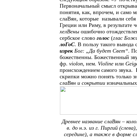
Первоначальный смысл открывает
понятия, как, впрочем, и само 
слаВян, которые называли себ
Греции или Риму, в результате 
хелВены
ошибочно отождествле
сербское слово
голос
(
глас Бож
лоГоС
. В пользу такого вывода
изрек
Бог: „Да будет Свет“
. П
божественны. Божественный зву
фр.
violon
, нем.
Violine
или
Geig
происхождением самого звука. 
скрипки можно понять только з
слаВян и сокрытии
изначальных
Древнее название слаВян – кол
в. до н.э. из г. Пиргий (слев
середине), а также в форме с