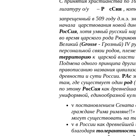
С принятия христианства по 16
лигатуру о/у
–
Р
с
Сия
, кот
запрещенный в 509 году д.н.э. 
начала царствования новой ди
Р
ос
Сия
, хотя умный русский на
во время царского рода Рюрико
Великий (
Grosse
- Грозный)
IV
ру
персональной связи родов, плем
территорию
к царской власти
Подмена одного принципа другим
правописанию названия цивилиза
древности и сути России.
Р
Ас
там, где существует один
род
(
по этому
Р
ос
Сия
как древнейша
униформной, единообразной кул
v
постановлением Сената в
граждане Рима римляне!!» 
могут существовать на т
v
в России как древнейшей
благодаря
толерантности 