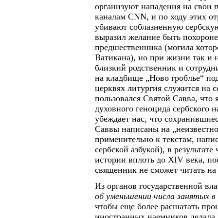
организуют нападения на свои 
каналам CNN, и по ходу этих о
убивают соблазненную сербску
выразил желание быть похорон
предшественника (могила которо
Ватикана), но при жизни так и 
близкий родственник и сотрудн
на кладбище „Ново гроблье“ по
церквях литургия служится на 
пользовался Святой Савва, что 
духовного геноцида сербского на
убеждает нас, что сохранившие
Саввы написаны на „неизвестно
применительно к текстам, напи
сербской азбукой), в результат
истории вплоть до XIV века, п
священник не сможет читать на
Из органов государственной вл
об уменьшении числа занятых в 
чтобы еще более расшатать проц
иностранных наемников делала 