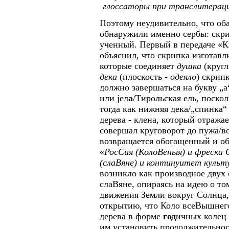
глоссаторы при транслитераци
Поэтому неудивительно, что об
обнаружили именно сербы: скри
ученный. Первый в передаче «К
объяснил, что скрипка изготавл
которые соединяет
душка
(круг
дека
(плоскость -
одеяло
) скрип
должно завершаться на букву „а
или јел
а
/Тирольская ель, поско
тогда как нижняя дека/„спинка“
дерева - клена, который отража
совершал круговорот до пужа/во
возвращается обогащенный и об
«
РосСия (КолоВеныя) и фреска 
(слаВяне) и континуитет культ
возникло как производное двух
слаВяне, опираясь на идею о то
движения Земли вокруг Солнца,
открытию, что Коло всеВышнего
дерева в форме
год
ичных колец 
им установить продолжительнос