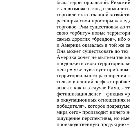
была территориальной. Римский
стал возможен, когда сложилис
торговле стать главной хозяйств
расширял свои просторы как еди
торговое. Рим существовал до т
свою «орбиту» новые территории
самых дорогих «брендов», ибо
и Америка оказалась в той же с
Она может существовать до тех 
Америка хочет не мытьем так к
продолжить свою территориаль
центр» уже чувствует приближе
территориального расширения к
только внешний эффект проблем
аспект, как и в случае Рима, - 
фетишизация денег – фикция «
в оккупационных отношениях ил
победителя», которое подразум
мира сего» производит ничего н
ощущение перспективы, но име
производственную продукцию - 