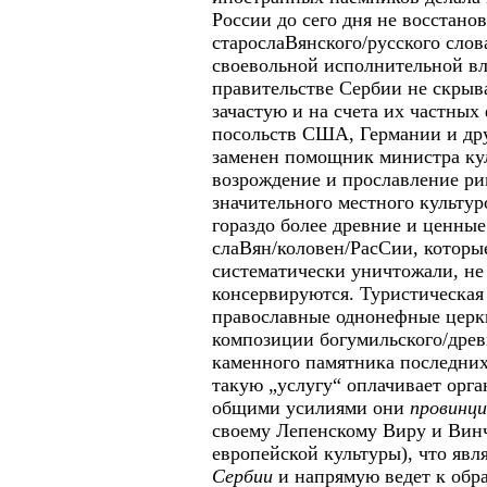
России до сего дня не восстанов
старослаВянского/русского слов
своевольной исполнительной в
правительстве Сербии не скрыва
зачастую и на счета их частны
посольств США, Германии и дру
заменен помощник министра куль
возрождение и прославление рим
значительного местного культур
гораздо более древние и ценны
слаВян/коловен/РасСии, котор
систематически уничтожали, не 
консервируются. Туристическая
православные однонефные церкв
композиции богумильского/древн
каменного памятника последни
такую „услугу“ оплачивает орг
общими усилиями они
провинц
своему Лепенскому Виру и Вин
европейской культуры), что яв
Сербии
и напрямую ведет к обр