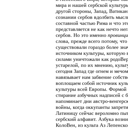
мира и нашей сербской культуры
другой стороны, Запад, Ватика
сознании сербов вдолбить мысль
составной частью Рима и что э
представляется не как нечто не
сербов. Но это именно
провинци
слова, прежде всего потому, чт
существовали гораздо более зн
источником культуры, которую
силами уничтожали как родоВер
устарелой, по их мнению, культ
сегодня Запад где огнем и мечо
навязывает нам забвение собст
воплощаем собой источник куль
культуры всей Европы. Формой
стирание азбучных надписей с б
напоминает дни австро-венгерс
войны, когда оккупанты запрети
Латиницу сейчас вероломно пыт
сербский алфавит. Азбука возни
КолоВен, из культа Аз Лепенско