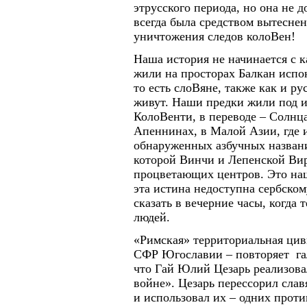
этрусского периода, но она не
всегда была средством вытеснен
уничтожения следов колоВен!
Наша история не начинается с 
жили на просторах Балкан испок
то есть слоВяне, также как и ру
живут. Наши предки жили под 
КолоВенти, в переводе – Солнца
Апеннинах, в Малой Азии, где и
обнаруженных азбучных названи
которой Винчи и Лепенской Вир
процветающих центров. Это на
эта истина недоступна сербском
сказать в вечерние часы, когда
людей.
«Римская» территориальная цив
СФР Югославии – повторяет га
что Гай Юлий Цезарь реализовал
войне». Цезарь перессорил слав
и использовал их – одних проти