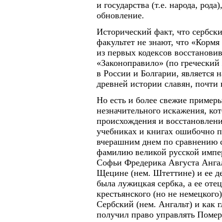
и государства (т.е. народа, рода
обновление.
Исторический факт, что сербс
факультет не знают, что «Кормя
из первых кодексов восстанови
«Законоправило» (по гречески
в России и Болгарии, является
древней истории славян, почти 
Но есть и более свежие пример
незначительного искажения, ко
происхождения и восстановлени
учебниках и книгах ошибочно п
вчерашним днем по сравнению 
фамилию великой русской импе
Софьи Фредерика Августа Анга
Щецине (нем. Штеттине) и ее 
была лужицкая сербка, а ее отец
крестьянского (но не немецкого)
Сербский (нем. Ангальт) и как
получил право управлять Помер